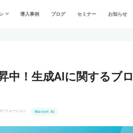
ン
導入事例
ブログ
セミナー
お知らせ
SIMLES - LOGI
ECと店舗統合の物流構築・運営サービス
SIMLES - ZAIKO control
昇中！生成AIに関するブ
最適な在庫の配分・移動を自動化する
在庫コントロールシステム
SIMLES - EC&POS
OMOに対応したEC・POS・CRMシステム
& サービス
LESソリューション
Maison AI
SIMLES - BI