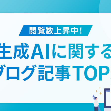
売上・粗利・在庫を見える化するクラウド分析ツール
Maison AI
ビジネス
×
クリエイティブ企業向け
生成AIサービス
デジタルマーケティング支援
ワールドの実践経験に基づいた顧客データ分析支援、
活用のノウハウをご提供