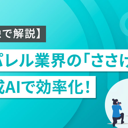
売上・粗利・在庫を見える化するクラウド分析ツール
Maison AI
ビジネス
×
クリエイティブ企業向け
生成AIサービス
デジタルマーケティング支援
ワールドの実践経験に基づいた顧客データ分析支援、
活用のノウハウをご提供