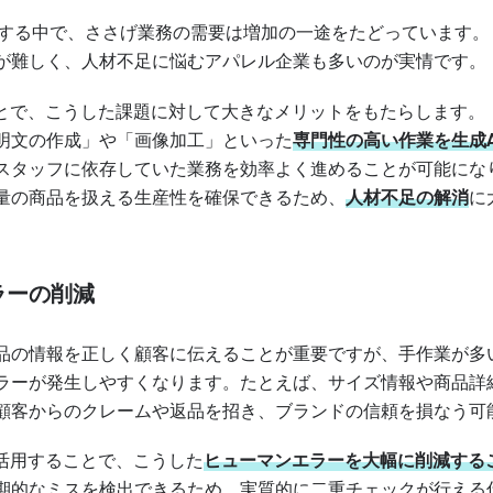
大する中で、ささげ業務の需要は増加の一途をたどっています。
が難しく、人材不足に悩むアパレル企業も多いのが実情です。
ことで、こうした課題に対して大きなメリットをもたらします。
明文の作成」や「画像加工」といった
専門性の高い作業を生成A
スタッフに依存していた業務を効率よく進めることが可能にな
量の商品を扱える生産性を確保できるため、
人材不足の解消
に
ラーの削減
品の情報を正しく顧客に伝えることが重要ですが、手作業が多
ラーが発生しやすくなります。たとえば、サイズ情報や商品詳
顧客からのクレームや返品を招き、ブランドの信頼を損なう可
を活用することで、こうした
ヒューマンエラーを大幅に削減する
期的なミスを検出できるため、実質的に二重チェックが行える