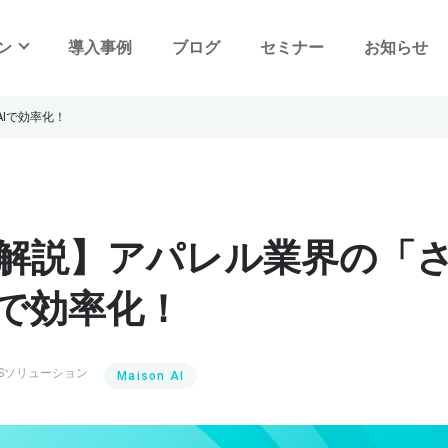
ン
導入事例
ブログ
セミナー
お知らせ
Iで効率化！
SIMLES - LOGI
ECと店舗統合の物流構築・運営サービス
SIMLES - ZAIKO control
解説】アパレル業界の「
最適な在庫の配分・移動を自動化する
在庫コントロールシステム
Iで効率化！
SIMLES - EC&POS
OMOに対応したEC・POS・CRMシステム
& サービス
LESソリューション
Maison AI
SIMLES - BI